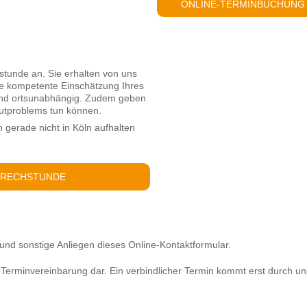
ONLINE-TERMINBUCHUNG
hstunde an. Sie erhalten von uns
ne kompetente Einschätzung Ihres
 und ortsunabhängig. Zudem geben
utproblems tun können.
h gerade nicht in Köln aufhalten
SPRECHSTUNDE
und sonstige Anliegen dieses Online-Kontaktformular.
e Terminvereinbarung dar. Ein verbindlicher Termin kommt erst durch un