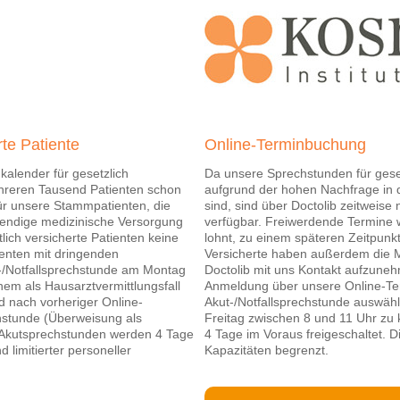
te Patiente
Online-Terminbuchung
kalender für gesetzlich
Da unsere Sprechstunden für geset
ehreren Tausend Patienten schon
aufgrund der hohen Nachfrage in 
für unsere Stammpatienten, die
sind, sind über Doctolib zeitweise
endige medizinische Versorgung
verfügbar. Freiwerdende Termine w
lich versicherte Patienten keine
lohnt, zu einem späteren Zeitpunk
enten mit dringenden
Versicherte haben außerdem die M
t-/Notfallsprechstunde am Montag
Doctolib mit uns Kontakt aufzune
nem als Hausarztvermittlungsfall
Anmeldung über unsere Online-Ter
 nach vorheriger Online-
Akut-/Notfallsprechstunde auswäh
chstunde (Überweisung als
Freitag zwischen 8 und 11 Uhr zu
e Akutsprechstunden werden 4 Tage
4 Tage im Voraus freigeschaltet. Di
 limitierter personeller
Kapazitäten begrenzt.