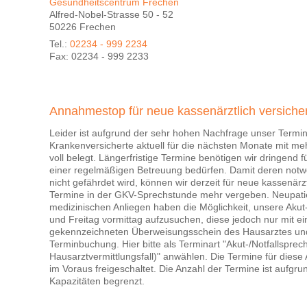
Gesundheitscentrum Frechen
Alfred-Nobel-Strasse 50 - 52
50226 Frechen
Tel.:
02234 - 999 2234
Fax: 02234 - 999 2233
Annahmestop für neue kassenärztlich versicher
Leider ist aufgrund der sehr hohen Nachfrage unser Termin
Krankenversicherte aktuell für die nächsten Monate mit m
voll belegt. Längerfristige Termine benötigen wir dringend 
einer regelmäßigen Betreuung bedürfen. Damit deren notw
nicht gefährdet wird, können wir derzeit für neue kassenärzt
Termine in der GKV-Sprechstunde mehr vergeben. Neupati
medizinischen Anliegen haben die Möglichkeit, unsere Aku
und Freitag vormittag aufzusuchen, diese jedoch nur mit ei
gekennzeichneten Überweisungsschein des Hausarztes und
Terminbuchung. Hier bitte als Terminart "Akut-/Notfallspre
Hausarztvermittlungsfall)" anwählen. Die Termine für dies
im Voraus freigeschaltet. Die Anzahl der Termine ist aufgrund
Kapazitäten begrenzt.