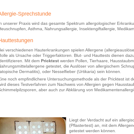
Allergie-Sprechstunde
In unserer Praxis wird das gesamte Spektrum allergologischer Erkranku
Heuschnupfen, Asthma, Nahrungsallergie, Insektengiftallergie, Medikam
Hauttestungen
Bei verschiedenen Hauterkrankungen spielen Allergene (allergieauslös
Rolle als Ursache oder Triggerfaktoren. Blut- und Hauttests dienen dazu
identifizieren. Mit dem
Pricktest
werden Pollen, Tierhaare, Hausstaubm
Nahrungsmittelallergene getestet, die Auslöser von allergischem Schnu
(atopische Dermatitis), oder Nesselfieber (Urtikaria) sein können.
Eine noch empfindlichere Untersuchungsmethode als der Pricktest ist 
wird dieses Testverfahren zum Nachweis von Allergien gegen Hausstau
Schimmelpilzsporen, aber auch zur Abklärung von Medikamentenallerg
Liegt der Verdacht auf ein allerg
(Pflastertest) an, mit dem Allerge
getestet werden können.