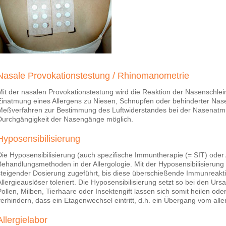
Nasale Provokationstestung / Rhinomanometrie
Mit der nasalen Provokationstestung wird die Reaktion der Nasenschleim
Einatmung eines Allergens zu Niesen, Schnupfen oder behinderter Nas
Meßverfahren zur Bestimmung des Luftwiderstandes bei der Nasenatmun
Durchgängigkeit der Nasengänge möglich.
Hyposensibilisierung
Die Hyposensibilisierung (auch spezifische Immuntherapie (= SIT) oder 
Behandlungsmethoden in der Allergologie. Mit der Hyposensibilisierung 
steigender Dosierung zugeführt, bis diese überschießende Immunreakti
Allergieauslöser toleriert. Die Hyposensibilisierung setzt so bei den Ur
Pollen, Milben, Tierhaare oder Insektengift lassen sich somit heilen 
verhindern, dass ein Etagenwechsel eintritt, d.h. ein Übergang vom a
Allergielabor