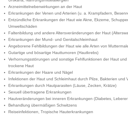
Urtikaria, Nahrungsmittelallergien
Arzneimittelnebenwirkungen an der Haut
Erkrankungen der Venen und Arterien (u. a. Krampfadern, Besenre
Entzündliche Erkrankungen der Haut wie Akne, Ekzeme, Schuppen
Umweltschäden
Faltenbildung und andere Altersveränderungen der Haut (Alterswa
Erkrankungen der Mund- und Genitalschleimhaut
Angeborene Fehlbildungen der Haut wie alle Arten von Mutterm
Gutartige und bösartige Hauttumoren (Hautkrebs)
Verhornungsstörungen und sonstige Fehlfunktionen der Haut und
trockene Haut
Erkrankungen der Haare und Nägel
Infektionen der Haut und Schleimhaut durch Pilze, Bakterien und V
Erkrankungen durch Hautparasiten (Läuse, Zecken, Krätze)
Sexuell übertragene Erkrankungen
Hautveränderungen bei inneren Erkrankungen (Diabetes, Lebere
Behandlung übermäßigen Schwitzens
Reiseinfektionen, Tropische Hauterkrankungen