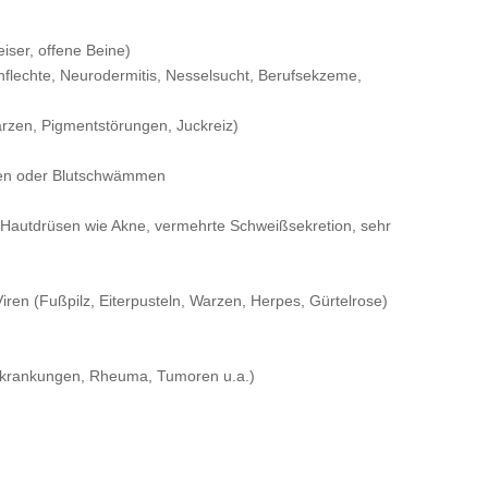
iser, offene Beine)
flechte, Neurodermitis, Nesselsucht, Berufsekzeme,
rzen, Pigmentstörungen, Juckreiz)
alen oder Blutschwämmen
 Hautdrüsen wie Akne, vermehrte Schweißsekretion, sehr
iren (Fußpilz, Eiterpusteln, Warzen, Herpes, Gürtelrose)
rkrankungen, Rheuma, Tumoren u.a.)